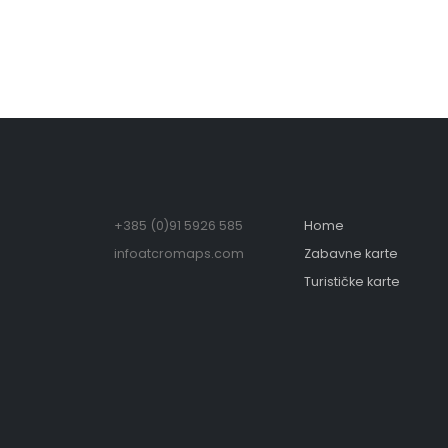
+385 (0)91 5926 585
Home
infoatcromaps.com
Zabavne karte
Turističke karte