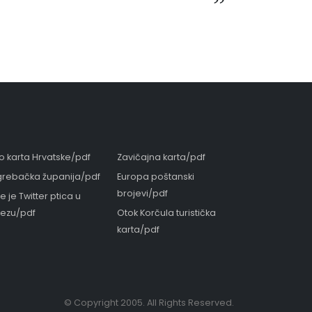
o karta Hrvatske/pdf
Zavičajna karta/pdf
rebačka županija/pdf
Europa poštanski
brojevi/pdf
e je Twitter ptica u
ezu/pdf
Otok Korčula turistička
karta/pdf
© Copyright 2005. All Rights Reserved.