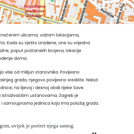
 označenim ulicama, važnim lokacijama,
ta. Kada su vješto izrađene, one su vrijedna
ažne, poput poštanskih brojeva, lokacije
uređenje doma.
ja više od milijun stanovnika. Povijesno
našnjeg grada, njegovo povijesno središte. Nalazi
e, na lijevoj i desnoj obali rijeke Save.
 i istraživačkim ustanovama, Zagreb je
na i samoupravna jedinica koja ima položaj grada.
ugom, uvijek je portret njega samog.