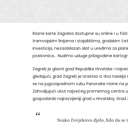
Razne karte Zagreba dostupne su online i u fizi
tramvajskim linijama i stajalištima, gradskim če
investicija, nezaobilazan alat u uredima za plan
poslovnica... Nudimo usluge prilagođene kartogra
Zagreb je glavni grad Republike Hrvatske i najveć
gledajući, grad Zagreb je izrastao iz dva naselja
se na jugozapadnom rubu Panonske nizine na pros
Zahvaljujući ulozi najvećeg prometnog centra u 
gospodarski najrazvijeniji grad u Hrvatskoj. Gra
Svako čovjekovo djelo, bilo da se r