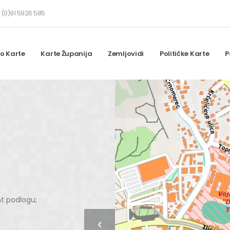
(0)91 5926 585
o Karte
Karte Županija
Zemljovidi
Političke Karte
P
nt podlogu;