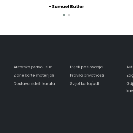
- Samuel Butler
Autorsko pravo i sud
Uvjeti poslovanja
Aut
Zidne karte materijali
Pravila privatnosti
Zag
Dostava zidnih karata
Svijet karta/pdf
Gdj
kav