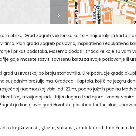
čkom obliku. Grad Zagreb vektorska karta - najdetaljnija karta s
tvrtima. Plan grada Zagreb poslovna, inspirativna i edukativna kar
iranje i prikaz podataka. Možemo dodati i značajke koje su vam v
fije gdje možete razviti savršenu kartu za svoje poslovanje ili 
i grad u Hrvatskoj po broju stanovnika. Šire područje grada okupl
 na susjednim brežuljcima, Gradeca i Kaptola, koji čine jezgru da
ječnoj nadmorskoj visini od 122 m, podno južnih padina Medvednic
Hrvatskoj, razvijenoj industriji s dugom tradicijom i znanstvenim
d Zagreb je kao glavni grad Hrvatske posebna teritorijalna, uprav
adi o književnosti, glazbi, slikama, arhitekturi ili bilo čemu dr