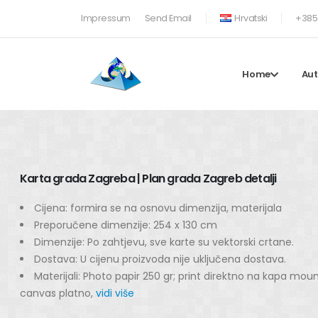
Impressum
Send Email
Hrvatski
+385 
Home
Aut
Karta grada Zagreba | Plan grada Zagreb detalji
Cijena: formira se na osnovu dimenzija, materijala
Preporučene dimenzije: 254 x 130 cm
Dimenzije: Po zahtjevu, sve karte su vektorski crtane.
Dostava: U cijenu proizvoda nije uključena dostava.
Materijali: Photo papir 250 gr; print direktno na kapa mou
canvas platno,
vidi više