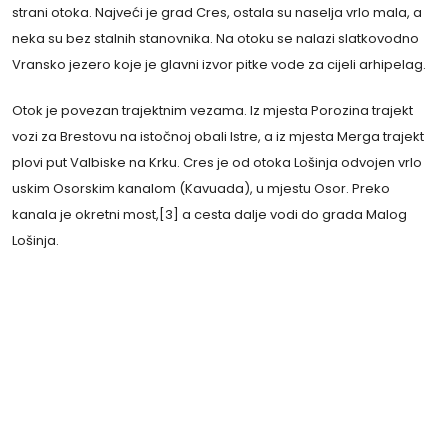
strani otoka. Najveći je grad Cres, ostala su naselja vrlo mala, a
neka su bez stalnih stanovnika. Na otoku se nalazi slatkovodno
Vransko jezero koje je glavni izvor pitke vode za cijeli arhipelag.
Otok je povezan trajektnim vezama. Iz mjesta Porozina trajekt
vozi za Brestovu na istočnoj obali Istre, a iz mjesta Merga trajekt
plovi put Valbiske na Krku. Cres je od otoka Lošinja odvojen vrlo
uskim Osorskim kanalom (Kavuada), u mjestu Osor. Preko
kanala je okretni most,[3] a cesta dalje vodi do grada Malog
Lošinja.
Znati ostarjeti je remek-djelo mudrosti i jedno
od najtežih poglavlja u velikoj umjetnosti
življenja.
- Herman Melville