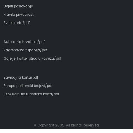
Uvjeti poslovanja
Pravila privatnosti
Svijet karta/pdf
Auto karta Hrvatske/pdf
Zagrebačka županija/pdf
Gdje je Twitter ptica u kavezu/pdf
Zavičajna karta/pdf
Europa poštanski brojevi/pdf
Otok Korčula turistička karta/pdf
© Copyright 2005. All Rights Reserved.