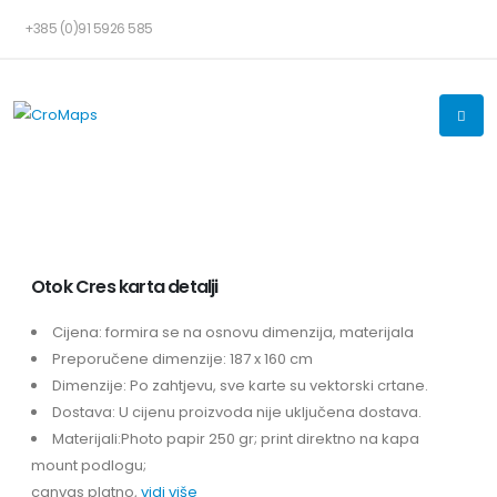
+385 (0)91 5926 585
Otok Cres karta detalji
Cijena: formira se na osnovu dimenzija, materijala
Preporučene dimenzije: 187 x 160 cm
Dimenzije: Po zahtjevu, sve karte su vektorski crtane.
Dostava: U cijenu proizvoda nije uključena dostava.
Materijali:Photo papir 250 gr; print direktno na kapa
mount podlogu;
canvas platno,
vidi više