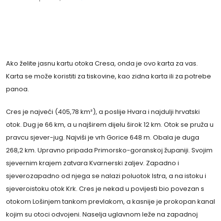
Ako želite jasnu kartu otoka Cresa, onda je ovo karta za vas.
Karta se može koristiti za tiskovine, kao zidna karta ili za potrebe
panoa.
Cres je najveći (405,78 km²), a poslije Hvara i najdulji hrvatski
otok. Dug je 66 km, a u najširem dijelu širok 12 km. Otok se pruža u
pravcu sjever-jug. Najviši je vrh Gorice 648 m. Obala je duga
268,2 km. Upravno pripada Primorsko-goranskoj županiji. Svojim
sjevernim krajem zatvara Kvarnerski zaljev. Zapadno i
sjeverozapadno od njega se nalazi poluotok Istra, a na istoku i
sjeveroistoku otok Krk. Cres je nekad u povijesti bio povezan s
otokom Lošinjem tankom prevlakom, a kasnije je prokopan kanal
kojim su otoci odvojeni. Naselja uglavnom leže na zapadnoj