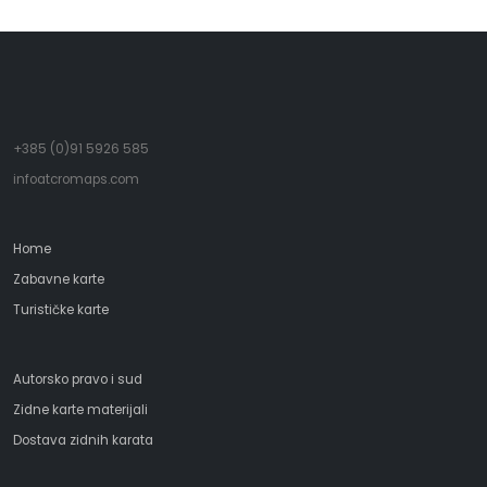
+385 (0)91 5926 585
infoatcromaps.com
Home
Zabavne karte
Turističke karte
Autorsko pravo i sud
Zidne karte materijali
Dostava zidnih karata