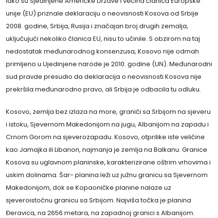
Iako su Sjedinjene Američke Države i većina članica Europske
unije (EU) priznale deklaraciju o neovisnosti Kosova od Srbije
2008. godine, Srbija, Rusija i značajan broj drugih zemalja,
uključujući nekoliko članica EU, nisu to učinile. S obzirom na taj
nedostatak međunarodnog konsenzusa, Kosovo nije odmah
primljeno u Ujedinjene narode je 2010. godine (UN). Međunarodni
sud pravde presudio da deklaracija o neovisnosti Kosova nije
prekršila međunarodno pravo, ali Srbija je odbacila tu odluku.
Kosovo, zemlja bez izlaza na more, graniči sa Srbijom na sjeveru
i istoku, Sjevernom Makedonijom na jugu, Albanijom na zapadu i
Crnom Gorom na sjeverozapadu. Kosovo, otprilike iste veličine
kao Jamajka ili Libanon, najmanja je zemlja na Balkanu. Granice
Kosova su uglavnom planinske, karakterizirane oštrim vrhovima i
uskim dolinama. Šar- planina leži uz južnu granicu sa Sjevernom
Makedonijom, dok se Kopaoničke planine nalaze uz
sjeveroistočnu granicu sa Srbijom. Najviša točka je planina
Đeravica, na 2656 metara, na zapadnoj granici s Albanijom.