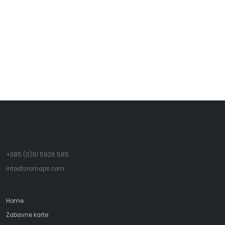
Živeći u snovima o jučerašnjem danu, još uvijek
sanjamo o nemogućim budućim osvajanjima.
- Charles Lindbergh
+385 (0)91 5926 585
infoatcromaps.com
Home
Zabavne karte