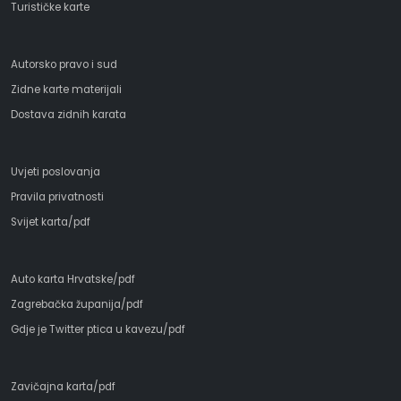
Turističke karte
Autorsko pravo i sud
Zidne karte materijali
Dostava zidnih karata
Uvjeti poslovanja
Pravila privatnosti
Svijet karta/pdf
Auto karta Hrvatske/pdf
Zagrebačka županija/pdf
Gdje je Twitter ptica u kavezu/pdf
Zavičajna karta/pdf