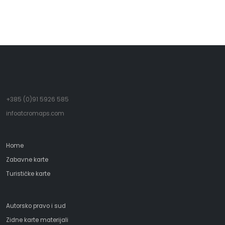
- Marija Montessori
+385 (0)91 5926 585
infoatcromaps.com
Home
Zabavne karte
Turističke karte
Autorsko pravo i sud
Zidne karte materijali