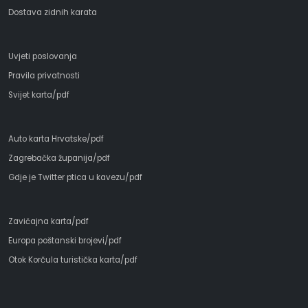
Dostava zidnih karata
Uvjeti poslovanja
Pravila privatnosti
Svijet karta/pdf
Auto karta Hrvatske/pdf
Zagrebačka županija/pdf
Gdje je Twitter ptica u kavezu/pdf
Zavičajna karta/pdf
Europa poštanski brojevi/pdf
Otok Korčula turistička karta/pdf