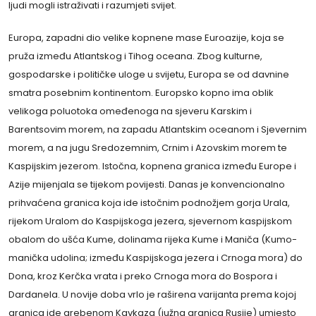
ljudi mogli istraživati i razumjeti svijet.
Europa, zapadni dio velike kopnene mase Euroazije, koja se
pruža između Atlantskog i Tihog oceana. Zbog kulturne,
gospodarske i političke uloge u svijetu, Europa se od davnine
smatra posebnim kontinentom. Europsko kopno ima oblik
velikoga poluotoka omeđenoga na sjeveru Karskim i
Barentsovim morem, na zapadu Atlantskim oceanom i Sjevernim
morem, a na jugu Sredozemnim, Crnim i Azovskim morem te
Kaspijskim jezerom. Istočna, kopnena granica između Europe i
Azije mijenjala se tijekom povijesti. Danas je konvencionalno
prihvaćena granica koja ide istočnim podnožjem gorja Urala,
rijekom Uralom do Kaspijskoga jezera, sjevernom kaspijskom
obalom do ušća Kume, dolinama rijeka Kume i Maniča (Kumo-
manička udolina; između Kaspijskoga jezera i Crnoga mora) do
Dona, kroz Kerčka vrata i preko Crnoga mora do Bospora i
Dardanela. U novije doba vrlo je raširena varijanta prema kojoj
granica ide grebenom Kavkaza (južna granica Rusije) umjesto