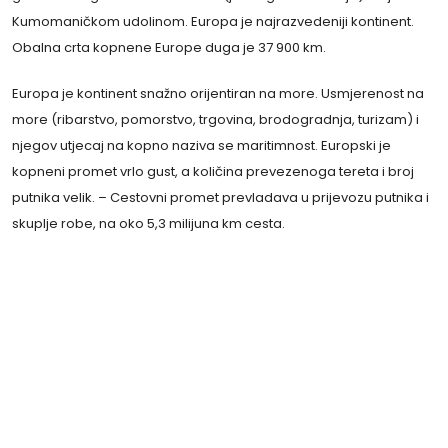
Kumomaničkom udolinom. Europa je najrazvedeniji kontinent.
Obalna crta kopnene Europe duga je 37 900 km.
Europa je kontinent snažno orijentiran na more. Usmjerenost na
more (ribarstvo, pomorstvo, trgovina, brodogradnja, turizam) i
njegov utjecaj na kopno naziva se maritimnost. Europski je
kopneni promet vrlo gust, a količina prevezenoga tereta i broj
putnika velik. – Cestovni promet prevladava u prijevozu putnika i
skuplje robe, na oko 5,3 milijuna km cesta.
Sav je rad plemenit; jedina neplemenita stvar je
živjeti bez rada. Potrebno je shvatiti vrijednost
rada u svim njegovim oblicima, bilo ručnom ili
intelektualnom, da bi se nekoga nazvalo
'drugom', da bi se suosjećajno razumjelo sve
oblike aktivnosti.