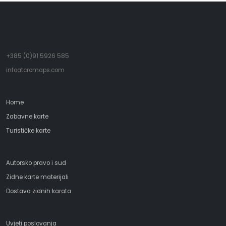
+385 (0)91 5926 585
infoatcromaps.com
Home
Zabavne karte
Turističke karte
Autorsko pravo i sud
Zidne karte materijali
Dostava zidnih karata
Uvjeti poslovanja