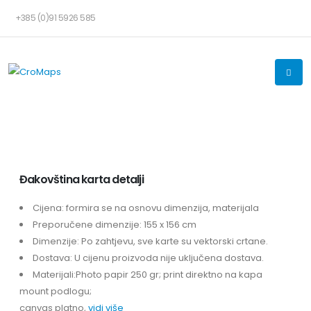
+385 (0)91 5926 585
Đakovština karta detalji
Cijena: formira se na osnovu dimenzija, materijala
Preporučene dimenzije: 155 x 156 cm
Dimenzije: Po zahtjevu, sve karte su vektorski crtane.
Dostava: U cijenu proizvoda nije uključena dostava.
Materijali:Photo papir 250 gr; print direktno na kapa
mount podlogu;
canvas platno,
vidi više