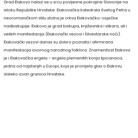
Grad Đakovo nalazi se u srcu povijesne pokrajine Slavonije na
istoku Republike Hrvatske. Đakovačka katedrala Svetog Petra u
neoromaničkom stilu stolna je crkva Đakovačko-osječke
nadbiskupije. Đakovo je grad biskupa, književnika i slikara, ali i
velikih manifestacija (Đakovački vezovi i Silvestarske noći).
Đakovački vezovi danas su dobro poznata i afirmirana
manifestacija izvornog narodnog folklora. Znamenitost Đakova
je i Đakovačka ergela – ergela plemenitih konja lipicanaca,
jedna od najstarijih u Europi, koja je pronijela glas o Đakovu
daleko izvan granica Hrvatske.
Volim duge šetnje, posebno kada ih vode ljudi
koji me živciraju.
- Noel Coward