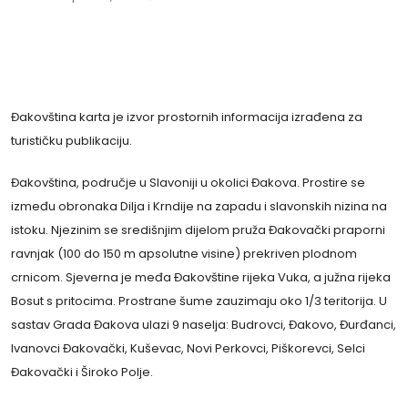
Đakovština karta je izvor prostornih informacija izrađena za
turističku publikaciju.
Đakovština, područje u Slavoniji u okolici Đakova. Prostire se
između obronaka Dilja i Krndije na zapadu i slavonskih nizina na
istoku. Njezinim se središnjim dijelom pruža Đakovački praporni
ravnjak (100 do 150 m apsolutne visine) prekriven plodnom
crnicom. Sjeverna je međa Đakovštine rijeka Vuka, a južna rijeka
Bosut s pritocima. Prostrane šume zauzimaju oko 1/3 teritorija. U
sastav Grada Đakova ulazi 9 naselja: Budrovci, Đakovo, Đurđanci,
Ivanovci Đakovački, Kuševac, Novi Perkovci, Piškorevci, Selci
Đakovački i Široko Polje.