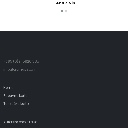
- Anais Nin
+385 (0)91 5926 585
infoatcromaps.com
Home
Zabavne karte
Turističke karte
Autorsko pravo i sud