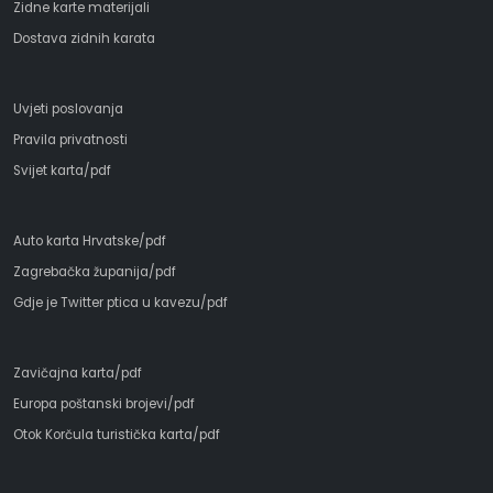
Zidne karte materijali
Dostava zidnih karata
Uvjeti poslovanja
Pravila privatnosti
Svijet karta/pdf
Auto karta Hrvatske/pdf
Zagrebačka županija/pdf
Gdje je Twitter ptica u kavezu/pdf
Zavičajna karta/pdf
Europa poštanski brojevi/pdf
Otok Korčula turistička karta/pdf