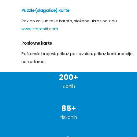
Puzzle (slagalice) karte
Poklon za ljubitelje karata, složene ukras na zidu
www.storestil.com
Poslovne karte
Poštanski brojevi, prikaz poslovnica, prikaz konkurencije
na kartama.
200+
zidnih
85+
tiskanih