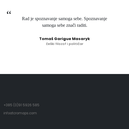
Rad je spoznavanje samoga sebe. Spoznavanje
samoga sebe znači raditi.
Tomaš Garigue Masaryk
češki filozof i političar
+385 (0)91 5926 585
infoatcromaps.com