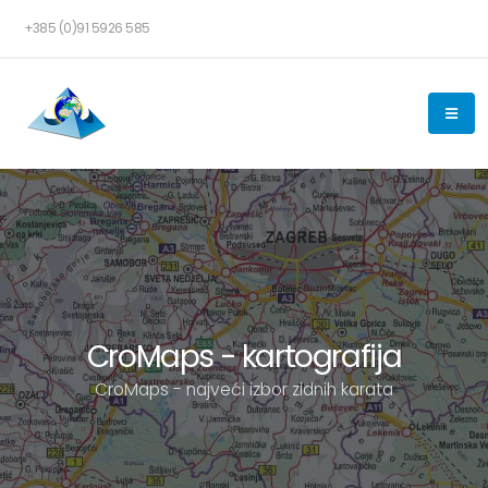
+385 (0)91 5926 585
CroMaps - kartografija
CroMaps - najveći izbor zidnih karata