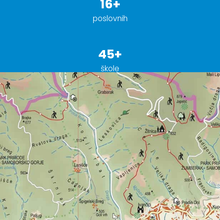
16+
poslovnih
45+
škole