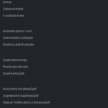
Home
Zabavne karte
Turističke karte
Autorsko pravo i sud
Zidne karte materijali
Dostava zidnih karata
Uvjeti poslovanja
Pravila privatnosti
Svijet karta/pdf
Auto karta Hrvatske/pdf
Zagrebačka županija/pdf
Gdje je Twitter ptica u kavezu/pdf